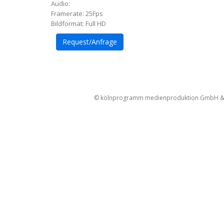
Audio:
Framerate: 25Fps
Bildformat: Full HD
Request/Anfrage
Artikel-
Navigation
© kölnprogramm medienproduktion GmbH & Co. 