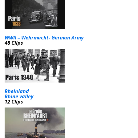
WWII – Wehrmacht- German Army
48 Clips
Rheinland
Rhine valley
12 Clips