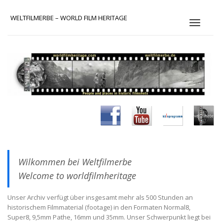
WELTFILMERBE – WORLD FILM HERITAGE
S
c
h
a
l
t
e
N
a
v
i
g
a
t
Wilkommen bei Weltfilmerbe
i
o
Welcome to worldfilmheritage
n
Unser Archiv verfügt über insgesamt mehr als 500 Stunden an
historischem Filmmaterial (footage) in den Formaten Normal8,
Super8, 9,5mm Pathe, 16mm und 35mm. Unser Schwerpunkt liegt bei