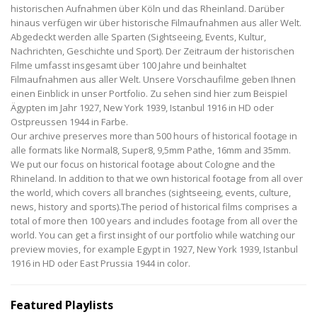
historischen Aufnahmen über Köln und das Rheinland. Darüber
hinaus verfügen wir über historische Filmaufnahmen aus aller Welt.
Abgedeckt werden alle Sparten (Sightseeing, Events, Kultur,
Nachrichten, Geschichte und Sport). Der Zeitraum der historischen
Filme umfasst insgesamt über 100 Jahre und beinhaltet
Filmaufnahmen aus aller Welt. Unsere Vorschaufilme geben Ihnen
einen Einblick in unser Portfolio. Zu sehen sind hier zum Beispiel
Ägypten im Jahr 1927, New York 1939, Istanbul 1916 in HD oder
Ostpreussen 1944 in Farbe.
Our archive preserves more than 500 hours of historical footage in
alle formats like Normal8, Super8, 9,5mm Pathe, 16mm and 35mm.
We put our focus on historical footage about Cologne and the
Rhineland. In addition to that we own historical footage from all over
the world, which covers all branches (sightseeing, events, culture,
news, history and sports).The period of historical films comprises a
total of more then 100 years and includes footage from all over the
world. You can get a first insight of our portfolio while watching our
preview movies, for example Egypt in 1927, New York 1939, Istanbul
1916 in HD oder East Prussia 1944 in color.
Featured Playlists