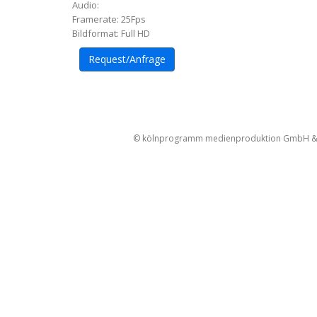
Audio:
Framerate: 25Fps
Bildformat: Full HD
Request/Anfrage
Artikel-
Navigation
© kölnprogramm medienproduktion GmbH & Co. 