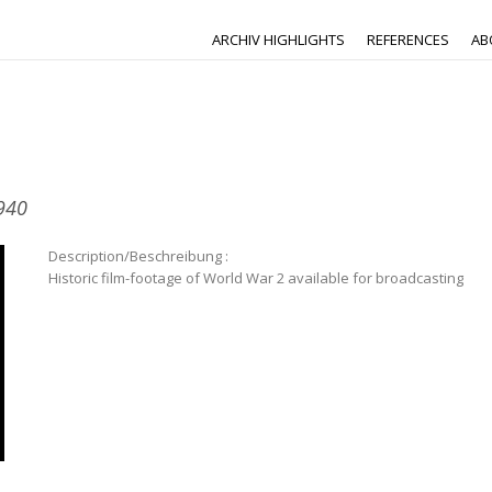
ARCHIV HIGHLIGHTS
REFERENCES
AB
940
Description/Beschreibung :
Historic film-footage of World War 2 available for broadcasting