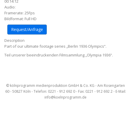
00:14:12
Audio:
Framerate: 25Fps
Bildformat: Full HD
Request/Anfrage
Description
Part of our ultimate footage series „Berlin 1936 Olympics“.
Teil unserer beeindruckenden Filmsammlung „Olympia 1936“.
Artikel-
Navigation
© kölnprogramm medienproduktion GmbH & Co. KG - Am Rosengarten
60 - 50827 Köln - Telefon: 0221 - 912 692 0 - Fax: 0221 - 912 692 2 - E-Mail:
info@koelnprogramm.de