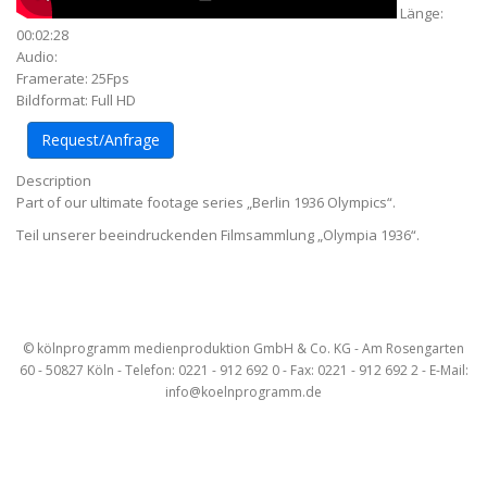
Länge:
00:02:28
Audio:
Framerate: 25Fps
Bildformat: Full HD
Request/Anfrage
Description
Part of our ultimate footage series „Berlin 1936 Olympics“.
Teil unserer beeindruckenden Filmsammlung „Olympia 1936“.
Artikel-
Navigation
© kölnprogramm medienproduktion GmbH & Co. KG - Am Rosengarten
60 - 50827 Köln - Telefon: 0221 - 912 692 0 - Fax: 0221 - 912 692 2 - E-Mail:
info@koelnprogramm.de