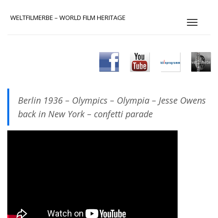
WELTFILMERBE – WORLD FILM HERITAGE
S
c
h
a
l
t
e
N
Berlin 1936 – Olympics – Olympia – Jesse Owens
a
v
back in New York – confetti parade
i
g
a
t
i
o
n