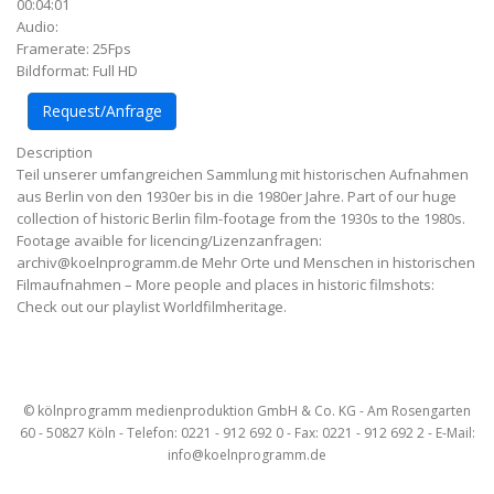
00:04:01
Audio:
Framerate: 25Fps
Bildformat: Full HD
Request/Anfrage
Description
Teil unserer umfangreichen Sammlung mit historischen Aufnahmen
aus Berlin von den 1930er bis in die 1980er Jahre. Part of our huge
collection of historic Berlin film-footage from the 1930s to the 1980s.
Footage avaible for licencing/Lizenzanfragen:
archiv@koelnprogramm.de Mehr Orte und Menschen in historischen
Filmaufnahmen – More people and places in historic filmshots:
Check out our playlist Worldfilmheritage.
Artikel-
Navigation
© kölnprogramm medienproduktion GmbH & Co. KG - Am Rosengarten
60 - 50827 Köln - Telefon: 0221 - 912 692 0 - Fax: 0221 - 912 692 2 - E-Mail:
info@koelnprogramm.de