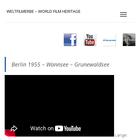
WELTFILMERBE – WORLD FILM HERITAGE
S
c
h
a
l
t
e
N
Berlin 1955 – Wannsee – Grunewaldsee
a
v
i
g
a
t
i
o
n
Länge: