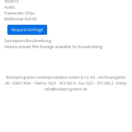
00:04:10
Audio:
Framerate: 25Fps
Bildformat: Full HD
Request/Anfrage
Description/Beschreibung :
Historic private film-footage available for broadcasting.
Artikel-
Navigation
© kölnprogramm medienproduktion GmbH & Co. KG - Am Rosengarten
60 - 50827 Köln - Telefon: 0221 - 912 692 0 - Fax: 0221 - 912 692 2 - E-Mail:
info@koelnprogramm.de