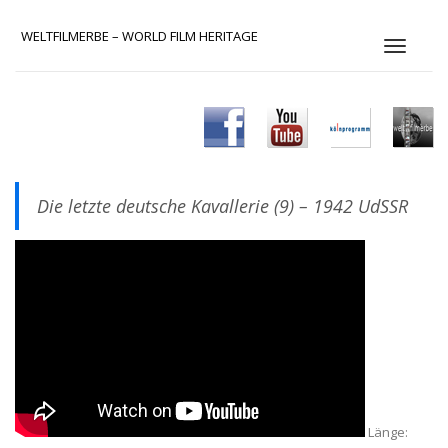
WELTFILMERBE – WORLD FILM HERITAGE
S
c
h
a
l
t
e
N
Die letzte deutsche Kavallerie (9) – 1942 UdSSR
a
v
i
g
a
t
i
o
n
Länge: