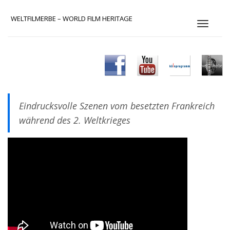
WELTFILMERBE – WORLD FILM HERITAGE
S
c
h
a
l
t
e
N
Eindrucksvolle Szenen vom besetzten Frankreich
a
v
während des 2. Weltkrieges
i
g
a
t
i
o
n