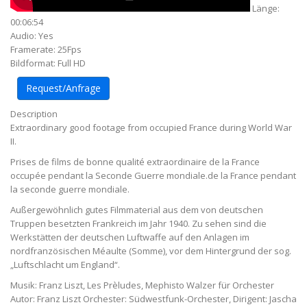
Länge:
00:06:54
Audio: Yes
Framerate: 25Fps
Bildformat: Full HD
Request/Anfrage
Description
Extraordinary good footage from occupied France during World War
II.
Prises de films de bonne qualité extraordinaire de la France
occupée pendant la Seconde Guerre mondiale.de la France pendant
la seconde guerre mondiale.
Außergewöhnlich gutes Filmmaterial aus dem von deutschen
Truppen besetzten Frankreich im Jahr 1940. Zu sehen sind die
Werkstätten der deutschen Luftwaffe auf den Anlagen im
nordfranzösischen Méaulte (Somme), vor dem Hintergrund der sog.
„Luftschlacht um England“.
Musik: Franz Liszt, Les Prèludes, Mephisto Walzer für Orchester
Autor: Franz Liszt Orchester: Südwestfunk-Orchester, Dirigent: Jascha