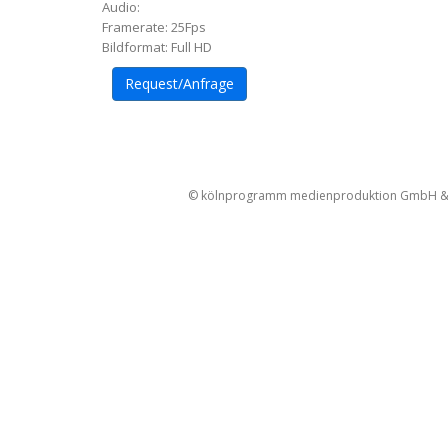
Audio:
Framerate: 25Fps
Bildformat: Full HD
Request/Anfrage
Artikel-
Navigation
© kölnprogramm medienproduktion GmbH & Co. 