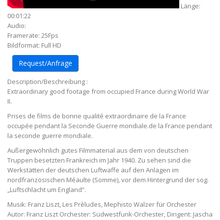
Länge:
00:01:22
Audio:
Framerate: 25Fps
Bildformat: Full HD
Request/Anfrage
Description/Beschreibung :
Extraordinary good footage from occupied France during World War
II.
Prises de films de bonne qualité extraordinaire de la France
occupée pendant la Seconde Guerre mondiale.de la France pendant
la seconde guerre mondiale.
Außergewöhnlich gutes Filmmaterial aus dem von deutschen
Truppen besetzten Frankreich im Jahr 1940. Zu sehen sind die
Werkstätten der deutschen Luftwaffe auf den Anlagen im
nordfranzösischen Méaulte (Somme), vor dem Hintergrund der sog.
„Luftschlacht um England“.
Musik: Franz Liszt, Les Prèludes, Mephisto Walzer für Orchester
Autor: Franz Liszt Orchester: Südwestfunk-Orchester, Dirigent: Jascha