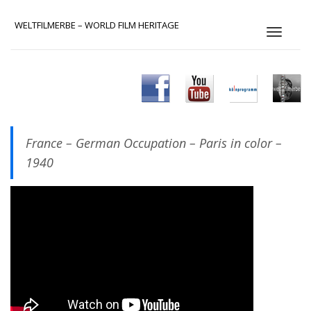
WELTFILMERBE – WORLD FILM HERITAGE
S
c
h
a
l
t
e
N
France – German Occupation – Paris in color –
a
v
1940
i
g
a
t
i
o
n