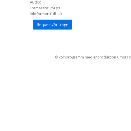
Audio:
Framerate: 25Fps
Bildformat: Full HD
Request/Anfrage
Artikel-
Navigation
© kölnprogramm medienproduktion GmbH & Co. 