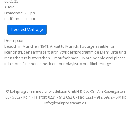
00:05:23
Audio:
Framerate: 25Fps
Bildformat: Full HD
Request/Anfrage
Description
Besuch in München 1941. A visit to Munich. Footage avaible for
licencing/Lizenzanfragen: archiv@koelnprogramm.de Mehr Orte und
Menschen in historischen Filmaufnahmen – More people and places
in historic filmshots: Check out our playlist Worldfilmheritage..
Artikel-
Navigation
© kölnprogramm medienproduktion GmbH & Co. KG - Am Rosengarten
60 - 50827 Köln - Telefon: 0221 - 912 692 0 - Fax: 0221 - 912 692 2 - E-Mail:
info@koelnprogramm.de